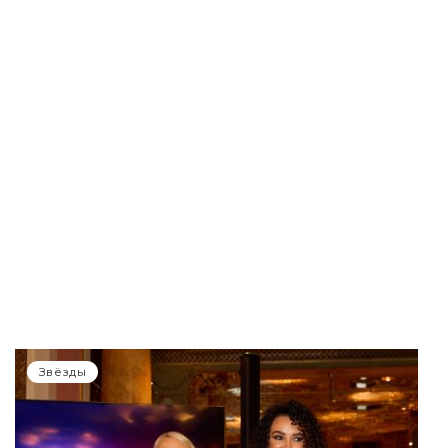
Звёзды