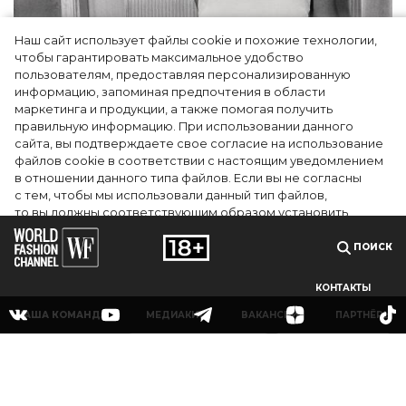
Наш сайт использует файлы cookie и похожие технологии,
чтобы гарантировать максимальное удобство
пользователям, предоставляя персонализированную
информацию, запоминая предпочтения в области
Тейлор Рассел в образе белого лебедя на
маркетинга и продукции, а также помогая получить
церемонии BAFTA-2024
правильную информацию. При использовании данного
сайта, вы подтверждаете свое согласие на использование
файлов cookie в соответствии с настоящим уведомлением
в отношении данного типа файлов. Если вы не согласны
с тем, чтобы мы использовали данный тип файлов,
то вы должны соответствующим образом установить
настройки вашего браузера или не использовать сайт wfc.tv
ПОИСК
СОГЛАСЕН
КОНТАКТЫ
НАША КОМАНДА
МЕДИАКИТ
ВАКАНСИИ
ПАРТНЁРЫ