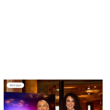
Звёзды