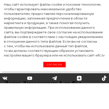
Наш сайт использует файлы cookie и похожие технологии,
чтобы гарантировать максимальное удобство
пользователям, предоставляя персонализированную
информацию, запоминая предпочтения в области
Тейлор Рассел в образе белого лебедя на
маркетинга и продукции, а также помогая получить
церемонии BAFTA-2024
правильную информацию. При использовании данного
сайта, вы подтверждаете свое согласие на использование
файлов cookie в соответствии с настоящим уведомлением
в отношении данного типа файлов. Если вы не согласны
с тем, чтобы мы использовали данный тип файлов,
то вы должны соответствующим образом установить
настройки вашего браузера или не использовать сайт wfc.tv
СОГЛАСЕН
Дети Джессики Альбы
танцуют, а дочки Милы
Йовович поют: как звезды