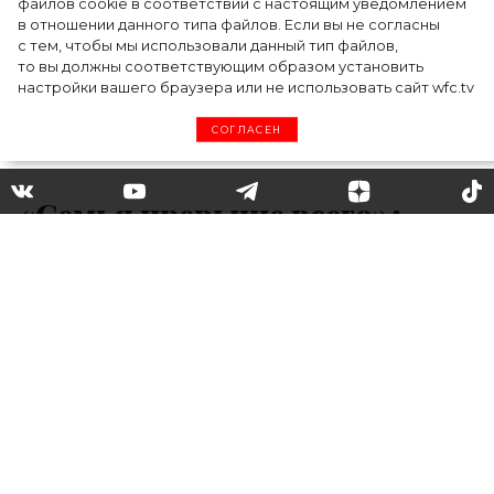
файлов cookie в соответствии с настоящим уведомлением
в отношении данного типа файлов. Если вы не согласны
с тем, чтобы мы использовали данный тип файлов,
то вы должны соответствующим образом установить
настройки вашего браузера или не использовать сайт wfc.tv
СОГЛАСЕН
«Семья превыше всего»:
Мадонна выложила яркое
фото со своими детьми
Совсем недавно Мадонна сделала свою
первую татуировку на запястье с
инициалами всех ее шестерых детей
(подробнее об этом мы писали
здесь
). А
еще ранее перекрасила волосы в ярко-