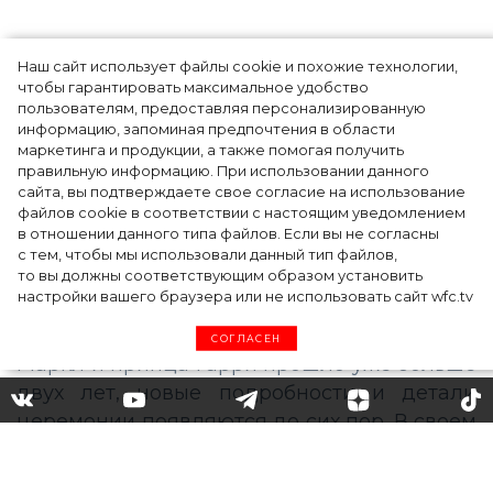
Наш сайт использует файлы cookie и похожие технологии,
чтобы гарантировать максимальное удобство
пользователям, предоставляя персонализированную
информацию, запоминая предпочтения в области
Тейлор Рассел в образе белого лебедя на
маркетинга и продукции, а также помогая получить
церемонии BAFTA-2024
правильную информацию. При использовании данного
сайта, вы подтверждаете свое согласие на использование
файлов cookie в соответствии с настоящим уведомлением
в отношении данного типа файлов. Если вы не согласны
с тем, чтобы мы использовали данный тип файлов,
то вы должны соответствующим образом установить
настройки вашего браузера или не использовать сайт wfc.tv
СОГЛАСЕН
Джордж и Амаль Клуни не
были знакомы с Меган