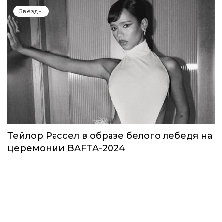
Звезды в космосе: как на самом деле
прошло путешествие Кэти Пэрри
Звёзды