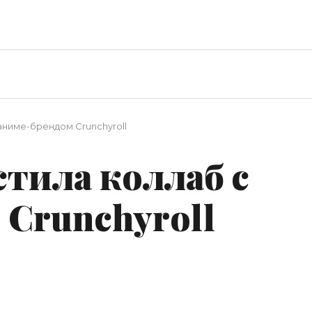
аниме-брендом Crunchyroll
стила коллаб с
 Crunchyroll