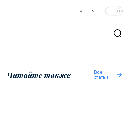
RU
EN
Все
Читайте также
статьи