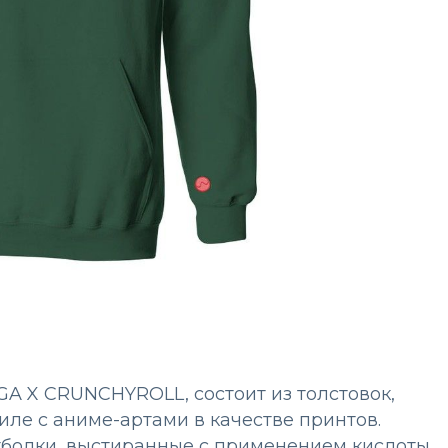
A X CRUNCHYROLL, состоит из толстовок,
иле с аниме-артами в качестве принтов.
болки, выстиранные с применением кислоты,