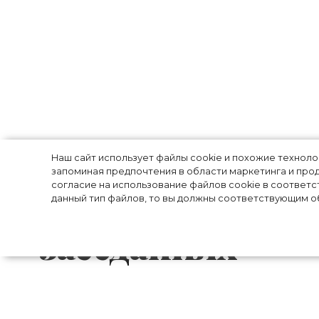
Суд идёт: о чё
Наш сайт использует файлы cookie и похожие технол
запоминая предпочтения в области маркетинга и прод
согласие на использование файлов cookie в соответс
Джонни Деппа 
данный тип файлов, то вы должны соответствующим об
заседаниях
Суд между знаменитостями — всегда гро