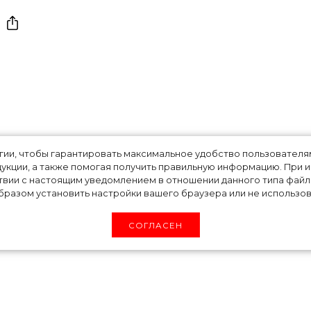
м говорят костюм
огии, чтобы гарантировать максимальное удобство пользовате
укции, а также помогая получить правильную информацию. При 
твии с настоящим уведомлением в отношении данного типа файло
и Эмбер Хёрд на
разом установить настройки вашего браузера или не использова
СОГЛАСЕН
мкое событие на грани шоу и освещается