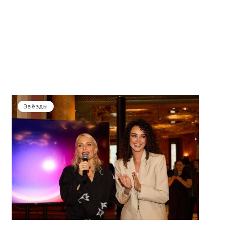
Звёзды