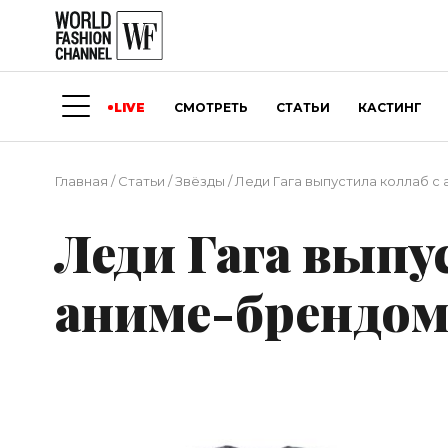
LIVE
СМОТРЕТЬ
СТАТЬИ
КАСТИНГ
Главная
/
Статьи
/
Звёзды
/
Леди Гага выпустила коллаб с 
Леди Гага выпу
аниме-брендом