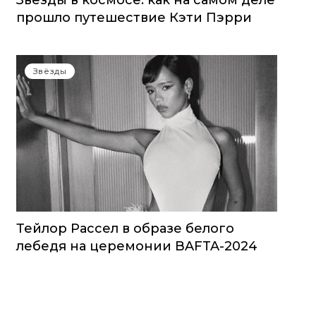
Звезды в космосе: как на самом деле
прошло путешествие Кэти Пэрри
Звёзды
Тейлор Рассел в образе белого
лебедя на церемонии BAFTA-2024