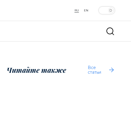
RU
EN
Все
Читайте также
статьи