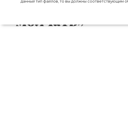
поколение «бол
данный тип файлов, то вы должны соответствующим об
молчать»
Кайя Гербер снялась для обложки нов
котором затронула тему политики, об
модель интересуется не только модой, 
Кроуфорд призналась, что ее поколе
использует свои социальные сети для 
что молодое поколение способно повлият