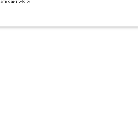
ть сайт wfc.tv
, в
что
нди
вно
ит,