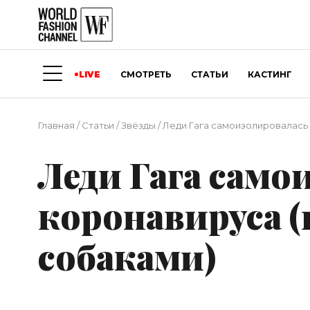
LIVE
СМОТРЕТЬ
СТАТЬИ
КАСТИНГ
Главная
/
Статьи
/
Звёзды
/
Леди Гага самоизолировалась 
Леди Гага само
коронавируса (
собаками)