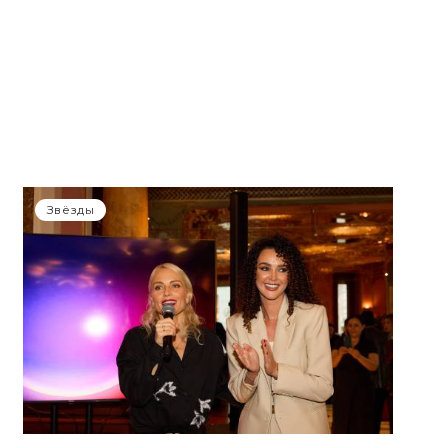
Звёзды