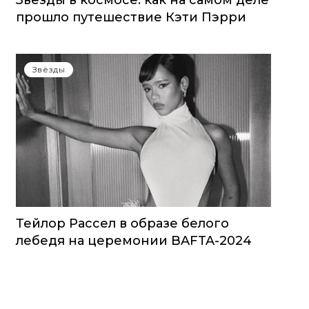
Звезды в космосе: как на самом деле
прошло путешествие Кэти Пэрри
Звёзды
Тейлор Рассел в образе белого
лебедя на церемонии BAFTA-2024