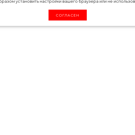
ьше не будет
разом установить настройки вашего браузера или не использова
СОГЛАСЕН
ого выпуска журнала Vogue и дала интервью
щества и молодого поколения. Оказалось, 
но и жизнью современного общества. Дочь Си
ние «
больше не будет молчать»
: она акти
общения с большим количеством людей и вер
ь на итоги выборов 2020 года.