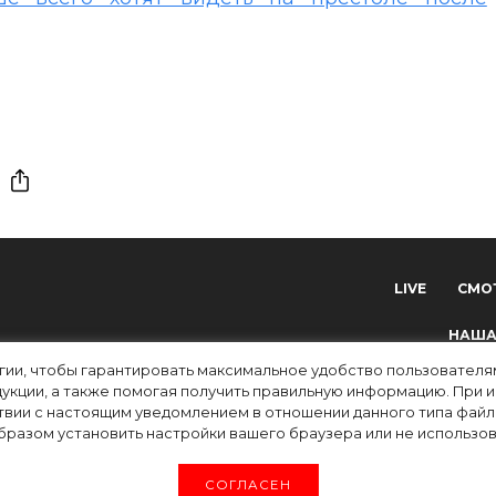
LIVE
СМО
НАША
огии, чтобы гарантировать максимальное удобство пользовате
укции, а также помогая получить правильную информацию. При 
твии с настоящим уведомлением в отношении данного типа файло
разом установить настройки вашего браузера или не использова
tv) зарегистрировано Федеральной службой по надзору в сфере связи, информацион
СОГЛАСЕН
 ФС 77-83223 от 12 мая 2022 г. Главный редактор Григорьев В.О. Адрес электронн