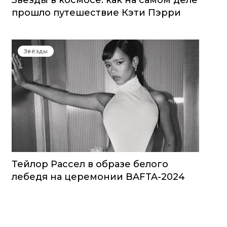
Звезды в космосе: как на самом деле
прошло путешествие Кэти Пэрри
Звёзды
Тейлор Рассел в образе белого
лебедя на церемонии BAFTA-2024