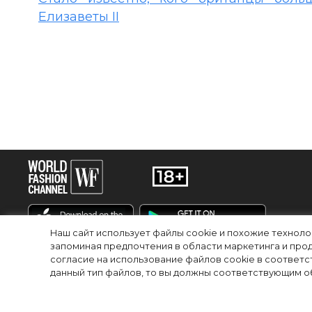
Елизаветы II
Наш сайт использует файлы cookie и похожие технол
запоминая предпочтения в области маркетинга и прод
согласие на использование файлов cookie в соответс
RU
EN
данный тип файлов, то вы должны соответствующим об
© 2025Сетевое издание «World Fashion Channel» (доменное имя сайта: wfc.
регистрационный номер и дата принятия решения о регистрации: серия Эл №