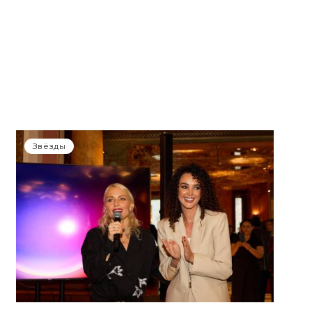
Звёзды