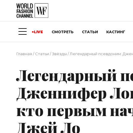
LIVE
СМОТРЕТЬ
СТАТЬИ
КАСТИНГ
Главная
/
Статьи
/
Звёзды
/
Легендарный псевдоним: Джен
Легендарный п
Дженнифер Лоп
кто первым нач
Джей Ло