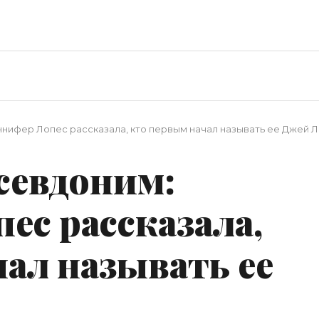
нифер Лопес рассказала, кто первым начал называть ее Джей 
севдоним:
ес рассказала,
ал называть ее