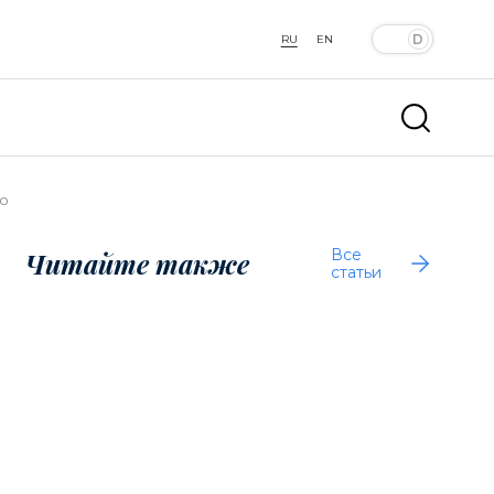
RU
EN
Ло
Все
Читайте также
статьи