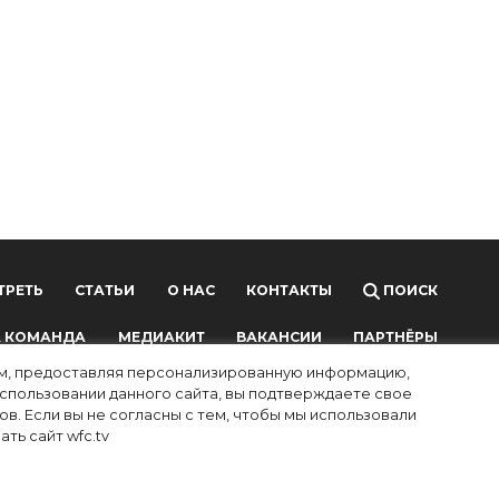
ТРЕТЬ
СТАТЬИ
О НАС
КОНТАКТЫ
ПОИСК
 КОМАНДА
МЕДИАКИТ
ВАКАНСИИ
ПАРТНЁРЫ
лям, предоставляя персонализированную информацию,
использовании данного сайта, вы подтверждаете свое
в. Если вы не согласны с тем, чтобы мы использовали
ть сайт wfc.tv
ных технологий и массовых коммуникаций (Роскомнадзор),
ой почты редакции:
info@wfc.tv
, телефон редакции: +7(495) 64-48-0000, адрес