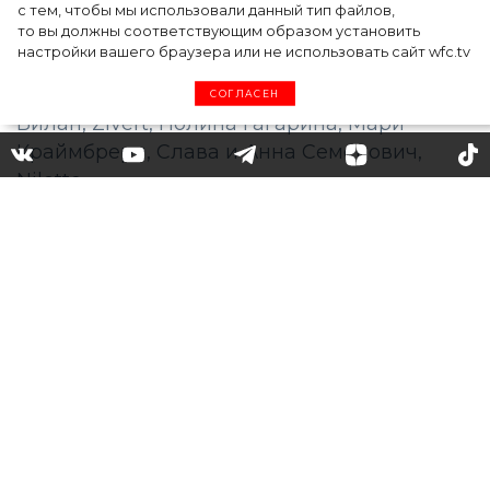
с тем, чтобы мы использовали данный тип файлов,
то вы должны соответствующим образом установить
настройки вашего браузера или не использовать сайт wfc.tv
СОГЛАСЕН
«Сдержал себя, чтобы не
разрыдаться»: Дима Билан
— о премии RU.TV
В «Крокус Сити Холле» вручили 11
Музыкальную Премию телеканала RU.TV.
Среди самых ярких исполнителей года
оказались Владимир Пресняков, Дима
Билан, Zivert, Полина Гагарина, Мари
Краймбрери, Слава и Анна Семенович,