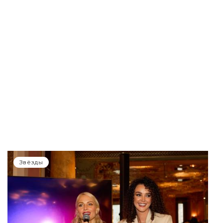
Звёзды