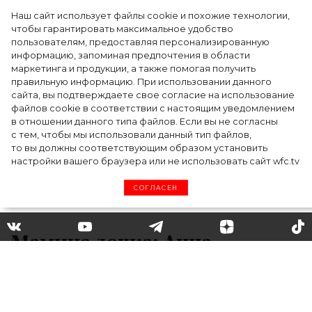
Наш сайт использует файлы cookie и похожие технологии,
чтобы гарантировать максимальное удобство
пользователям, предоставляя персонализированную
информацию, запоминая предпочтения в области
Тейлор Рассел в образе белого лебедя на
маркетинга и продукции, а также помогая получить
церемонии BAFTA-2024
правильную информацию. При использовании данного
сайта, вы подтверждаете свое согласие на использование
файлов cookie в соответствии с настоящим уведомлением
в отношении данного типа файлов. Если вы не согласны
с тем, чтобы мы использовали данный тип файлов,
то вы должны соответствующим образом установить
настройки вашего браузера или не использовать сайт wfc.tv
СОГЛАСЕН
Мамина дочка: Анна
Курникова поделилась
милым снимком дочки в