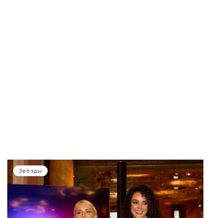
Звёзды