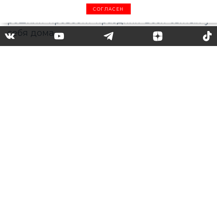
СОГЛАСЕН
«Домашний Хэллоуин»:
Крисси Тейген
перевоплотилась в
сказочную балерину для
праздника
Видимо, Крисси Тейген и Джон Ледженд
решили провести праздник Всех святых у
себя дома.