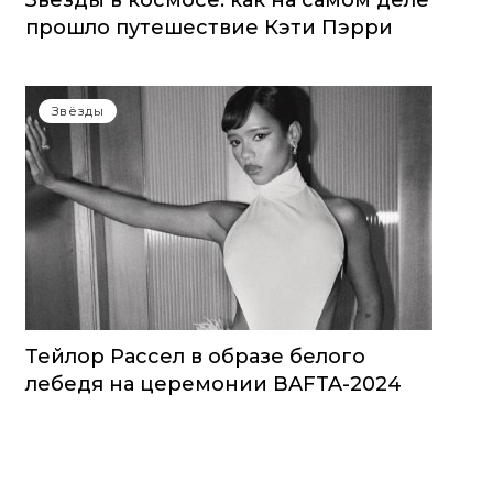
Звезды в космосе: как на самом деле
прошло путешествие Кэти Пэрри
Звёзды
Тейлор Рассел в образе белого
лебедя на церемонии BAFTA-2024