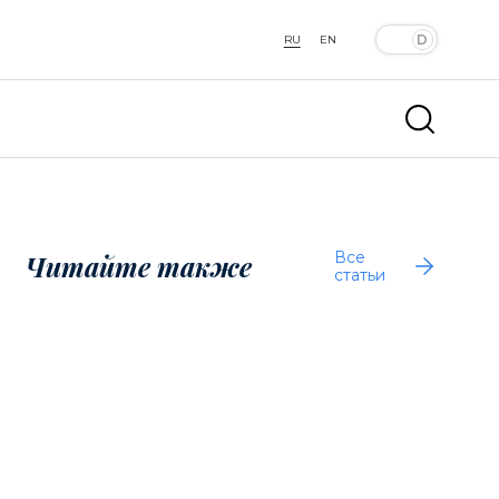
RU
EN
Все
Читайте также
статьи