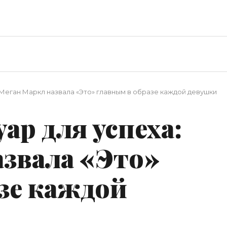
 Меган Маркл назвала «Это» главным в образе каждой девушки
ар для успеха:
азвала «Это»
зе каждой