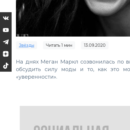
Звёзды
Читать
1
мин
13.09.2020
На днях Меган Маркл созвонилась по в
обсудить силу моды и то, как это 
«уверенности».