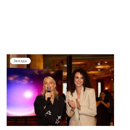
Звёзды