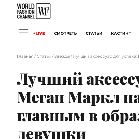
LIVE
СМОТРЕТЬ
СТАТЬИ
КАСТИНГ
Главная
/
Статьи
/
Звёзды
/
Лучший аксессуар для успеха:
Лучший аксессу
Меган Маркл н
главным в обра
девушки