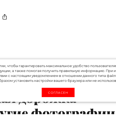
 недели:
огии, чтобы гарантировать максимальное удобство пользовате
укции, а также помогая получить правильную информацию. При 
 купальник
твии с настоящим уведомлением в отношении данного типа файло
разом установить настройки вашего браузера или не использова
ая дорожка
СОГЛАСЕН
ругие фотографии