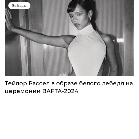
Звезды в космосе: как на самом деле
прошло путешествие Кэти Пэрри
Звёзды