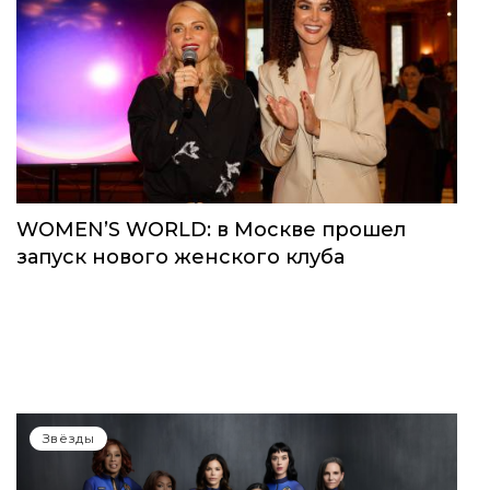
Звёзды