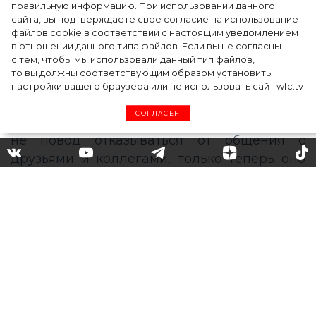
церемонии BAFTA-2024
правильную информацию. При использовании данного
сайта, вы подтверждаете свое согласие на использование
файлов cookie в соответствии с настоящим уведомлением
в отношении данного типа файлов. Если вы не согласны
с тем, чтобы мы использовали данный тип файлов,
то вы должны соответствующим образом установить
настройки вашего браузера или не использовать сайт wfc.tv
СОГЛАСЕН
Звездные прямые эфиры: о
чем говорили Лопес,
Уизерспун, Кэмпбелл и
Кроуфорд
Эпидемия коронавируса заставила
миллионы людей по всему миру соблюдать