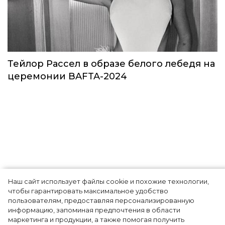
Звезды в космосе: как на самом деле
прошло путешествие Кэти Пэрри
Звёзды
Наш сайт использует файлы cookie и похожие технологии,
чтобы гарантировать максимальное удобство
пользователям, предоставляя персонализированную
информацию, запоминая предпочтения в области
Тейлор Рассел в образе белого лебедя на
маркетинга и продукции, а также помогая получить