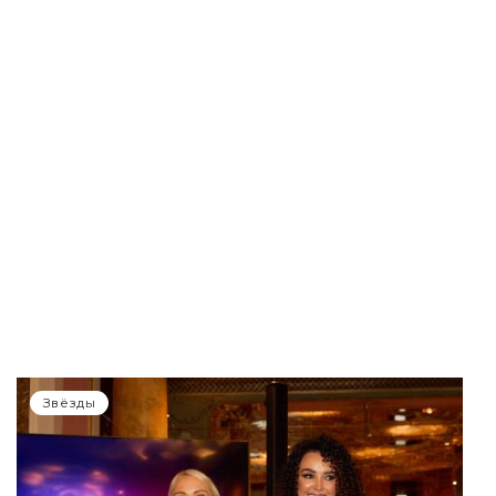
Звёзды