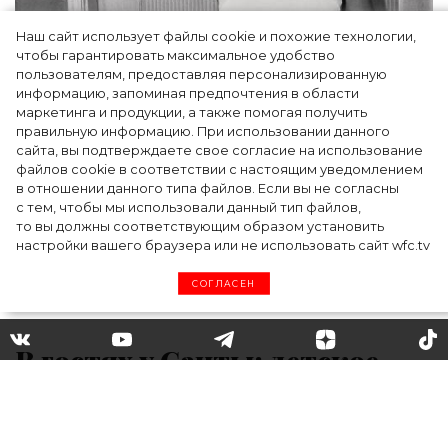
Наш сайт использует файлы cookie и похожие технологии,
чтобы гарантировать максимальное удобство
пользователям, предоставляя персонализированную
информацию, запоминая предпочтения в области
Тейлор Рассел в образе белого лебедя на
маркетинга и продукции, а также помогая получить
церемонии BAFTA-2024
правильную информацию. При использовании данного
сайта, вы подтверждаете свое согласие на использование
файлов cookie в соответствии с настоящим уведомлением
в отношении данного типа файлов. Если вы не согласны
с тем, чтобы мы использовали данный тип файлов,
то вы должны соответствующим образом установить
настройки вашего браузера или не использовать сайт wfc.tv
СОГЛАСЕН
В гостях у Санты: детское
фото Кендалл и Кайли
Дженнер (и это ми-ми-ми)