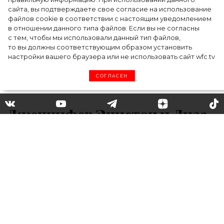
сайта, вы подтверждаете свое согласие на использование
файлов cookie в соответствии с настоящим уведомлением
в отношении данного типа файлов. Если вы не согласны
с тем, чтобы мы использовали данный тип файлов,
то вы должны соответствующим образом установить
настройки вашего браузера или не использовать сайт wfc.tv
СОГЛАСЕН
Дженнифер Энистон и Лиза
Кудроу рассказали о работе
над «Друзьями» и новом
эпизоде
Исполнительницы главных ролей в
сериале «Друзья» Дженнифер Энистон и