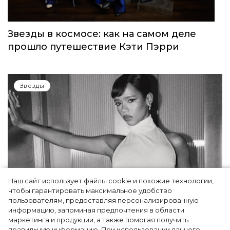
Звезды в космосе: как на самом деле
прошло путешествие Кэти Пэрри
Звёзды
Наш сайт использует файлы cookie и похожие технологии,
чтобы гарантировать максимальное удобство
пользователям, предоставляя персонализированную
информацию, запоминая предпочтения в области
Тейлор Рассел в образе белого лебедя на
маркетинга и продукции, а также помогая получить
церемонии BAFTA-2024
правильную информацию. При использовании данного