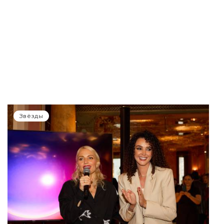
Звёзды