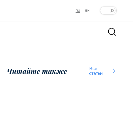
RU
EN
Все
Читайте также
статьи