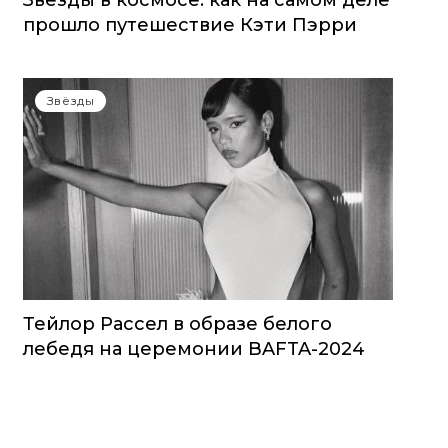
Звезды в космосе: как на самом деле
прошло путешествие Кэти Пэрри
Звёзды
Тейлор Рассел в образе белого
лебедя на церемонии BAFTA-2024