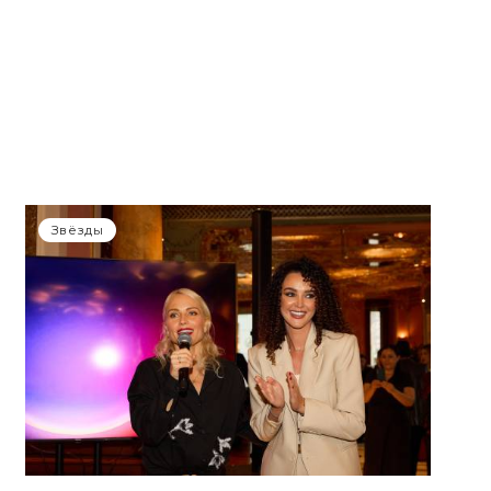
Звёзды