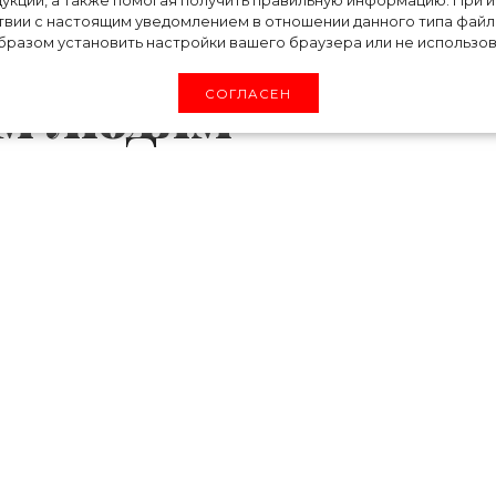
укции, а также помогая получить правильную информацию. При 
твии с настоящим уведомлением в отношении данного типа файло
ли доступ к свои
разом установить настройки вашего браузера или не использова
им людям
СОГЛАСЕН
инет Пэлтроу приняли участие в новой акци
на время отказались от своих аккаунтов, пере