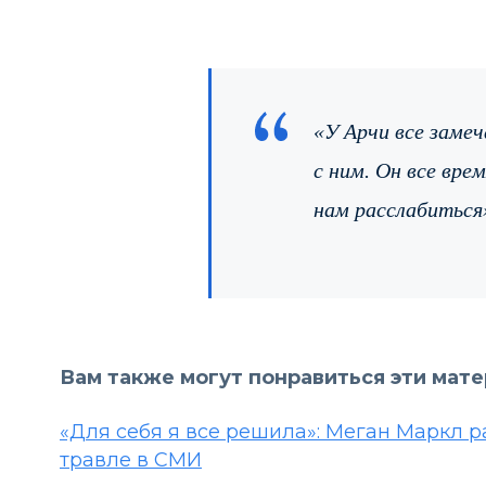
«У Арчи все замеч
с ним. Он все вре
нам расслабиться»
Вам также могут понравиться эти мат
«Для себя я все решила»: Меган Маркл р
травле в СМИ