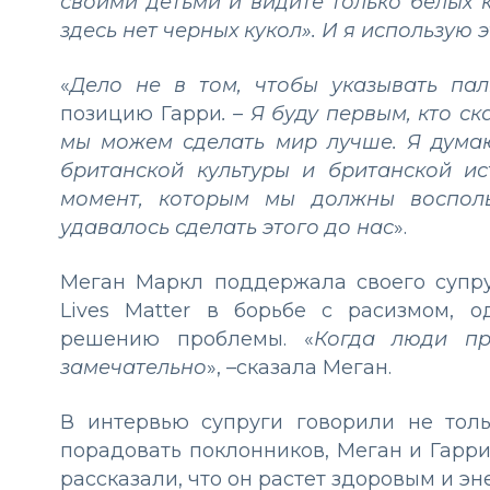
своими детьми и видите только белых к
здесь нет черных кукол». И я использую 
«
Дело не в том, чтобы указывать пал
позицию Гарри
. – Я буду первым, кто ск
мы можем сделать мир лучше. Я думаю
британской культуры и британской ис
момент, которым мы должны восполь
удавалось сделать этого до нас
».
Меган Маркл поддержала своего супру
Lives Matter в борьбе с расизмом, 
решению проблемы. «
Когда люди пр
замечательно
», –сказала Меган.
В интервью супруги говорили не тол
порадовать поклонников, Меган и Гарр
рассказали, что он растет здоровым и э