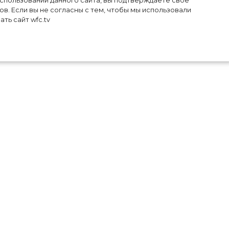
использовании данного сайта, вы подтверждаете свое
в. Если вы не согласны с тем, чтобы мы использовали
м
ть сайт wfc.tv
и в
дав