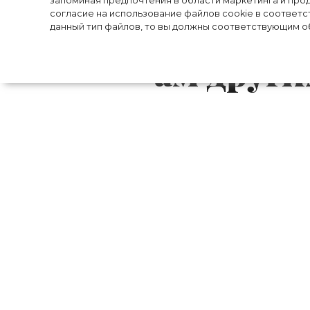
запоминая предпочтения в области маркетинга и прод
согласие на использование файлов cookie в соответс
Пэлтроу переда
данный тип файлов, то вы должны соответствующим об
*******ам друг
Виктория Бекхэм, Джулия Робертс и Гв
социальной сети *******: знаменитости 
управление ими посторонним людям.