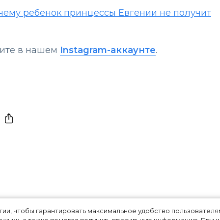
очему ребенок принцессы Евгении не получит
щите в нашем
Instagram-аккаунте
.
, Бекхэм и
огии, чтобы гарантировать максимальное удобство пользовате