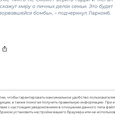
сскажут миру о личных делах семьи. Это будет
азорвавшейся бомбы»,
– подчеркнул Ларкомб.
ервые за три года
огии, чтобы гарантировать максимальное удобство пользовате
укции, а также помогая получить правильную информацию. При 
вое фото: как он
твии с настоящим уведомлением в отношении данного типа файло
разом установить настройки вашего браузера или не использова