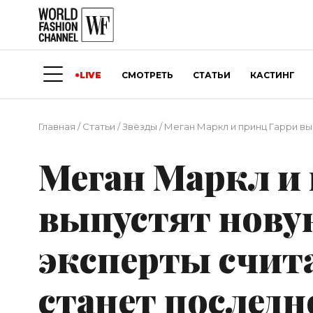
LIVE
СМОТРЕТЬ
СТАТЬИ
КАСТИНГ
Главная
/
Статьи
/
Звёзды
/
Меган Маркл и принц Гарри вы
Меган Маркл и
выпустят нову
эксперты счита
станет последн