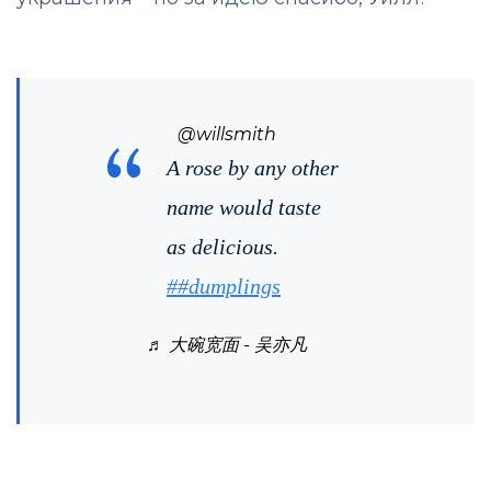
@willsmith
A rose by any other
name would taste
as delicious.
##dumplings
♬ 大碗宽面 - 吴亦凡