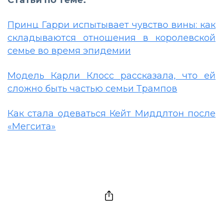
Принц Гарри испытывает чувство вины: как
складываются отношения в королевской
семье во время эпидемии
Модель Карли Клосс рассказала, что ей
сложно быть частью семьи Трампов
Как стала одеваться Кейт Миддлтон после
«Мегсита»