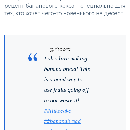
рецепт бананового кекса – специально для
тех, кто хочет чего-то новенького на десерт.
@ritaora
I also love making
banana bread! This
is a good way to
use fruits going off
to not waste it!
##ilikecake
##bananabread