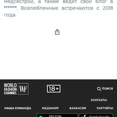
медсестрой, а также ведёт свой блог в
*******. Возлюбленные встречаются с 2018
года.
ПОИСК
КОНТАКТЫ
Наш сайт использует файлы cookie и похожие технологии,
НАША КОМАНДА
МЕДИАКИТ
ВАКАНСИИ
ПАРТНЁРЫ
чтобы гарантировать максимальное удобство