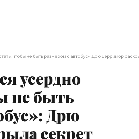
тать, чтобы не быть размером с автобус»: Дрю Бэрримор раскр
ся усердно
ы не быть
обус»: Дрю
рыла секрет