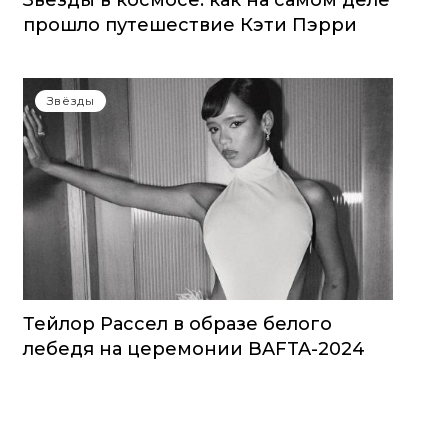
Звезды в космосе: как на самом деле
прошло путешествие Кэти Пэрри
Звёзды
Тейлор Рассел в образе белого
лебедя на церемонии BAFTA-2024