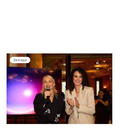
Звёзды