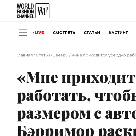
LIVE
СМОТРЕТЬ
СТАТЬИ
КАСТИНГ
Главная
/
Статьи
/
Звёзды
/
«Мне приходится усердно рабо
«Мне приходит
работать, чтоб
размером с авт
Бэрримор раск