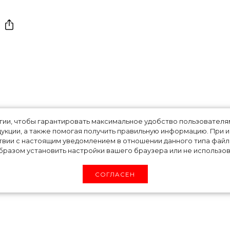
на Андреева
огии, чтобы гарантировать максимальное удобство пользовате
укции, а также помогая получить правильную информацию. При 
твии с настоящим уведомлением в отношении данного типа файло
бленную Виктора
разом установить настройки вашего браузера или не использова
СОГЛАСЕН