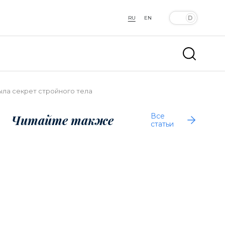
RU
EN
ыла секрет стройного тела
Все
Читайте также
статьи