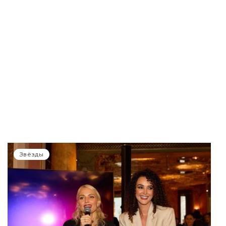
Звёзды