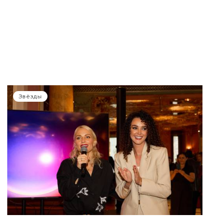
Звёзды