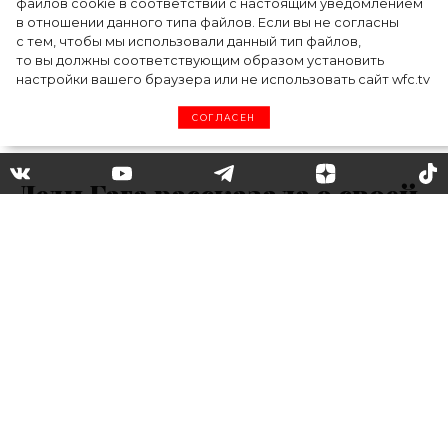
файлов cookie в соответствии с настоящим уведомлением
в отношении данного типа файлов. Если вы не согласны
с тем, чтобы мы использовали данный тип файлов,
то вы должны соответствующим образом установить
настройки вашего браузера или не использовать сайт wfc.tv
СОГЛАСЕН
Леди Гага рассказала о своей
роли в фильме «Дом Gucci»
Знаменитая певица Леди Гага рассказала
на днях о том, как изобразить настоящего
«убийцу» на большом экране.
В грядущем фильме «Дом Gucci» артистка
снимается в роли Патриции Реджани,