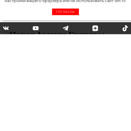
настройки вашего браузера или не использовать сайт wfc.tv
СОГЛАСЕН
«Новая Ариана Гранде»:
Хлои Кардашьян поделилась
нетипичным для нее образом
Вы только посмотрите на новый образ Хлои
Кардашьян! Ничего вам не напоминает?
Кажется, звезда «Семейства Кардашьян»
вдохновилась стилем Арианы Гранде!
Девушка поделилась серией фотоснимков
в своём *******, где она продемонстрировала
свою идеальную фигуру в боди без
бретелек и черных виниловых штанах.