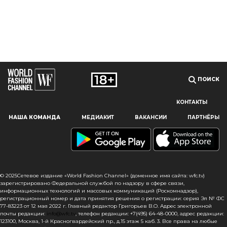
ПОИСК
КОНТАКТЫ
Наш сайт использует файлы cookie и похожие технологии,
НАША КОМАНДА
МЕДИАКИТ
ВАКАНСИИ
ПАРТНЁРЫ
чтобы гарантировать максимальное удобство
пользователям, предоставляя персонализированную
информацию, запоминая предпочтения в области
маркетинга и продукции, а также помогая получить
правильную информацию. При использовании данного
сайта, вы подтверждаете свое согласие на использование
© 2025Сетевое издание «World Fashion Channel» (доменное имя сайта: wfc.tv)
файлов cookie в соответствии с настоящим уведомлением
зарегистрировано Федеральной службой по надзору в сфере связи,
информационных технологий и массовых коммуникаций (Роскомнадзор),
в отношении данного типа файлов. Если вы не согласны
регистрационный номер и дата принятия решения о регистрации: серия Эл № ФС
с тем, чтобы мы использовали данный тип файлов,
77-83223 от 12 мая 2022 г. Главный редактор Григорьев В.О. Адрес электронной
то вы должны соответствующим образом установить
почты редакции:
info@wfc.tv
, телефон редакции: +7(495) 64-48-0000, адрес редакции:
123100, Москва, 1-й Красногвардейский пр., д.15 этаж 5 каб. 3. Все права на любые
настройки вашего браузера или не использовать сайт wfc.tv