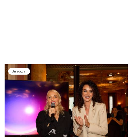
Звёзды