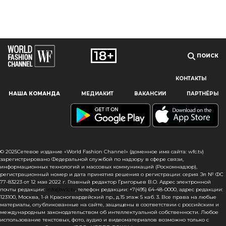
ПОИСК
КОНТАКТЫ
Наш сайт использует файлы cookie и похожие технологии,
НАША КОМАНДА
МЕДИАКИТ
ВАКАНСИИ
ПАРТНЁРЫ
чтобы гарантировать максимальное удобство
пользователям, предоставляя персонализированную
информацию, запоминая предпочтения в области
маркетинга и продукции, а также помогая получить
правильную информацию. При использовании данного
сайта, вы подтверждаете свое согласие на использование
© 2025Сетевое издание «World Fashion Channel» (доменное имя сайта: wfc.tv)
файлов cookie в соответствии с настоящим уведомлением
зарегистрировано Федеральной службой по надзору в сфере связи,
информационных технологий и массовых коммуникаций (Роскомнадзор),
в отношении данного типа файлов. Если вы не согласны
регистрационный номер и дата принятия решения о регистрации: серия Эл № ФС
с тем, чтобы мы использовали данный тип файлов,
77-83223 от 12 мая 2022 г. Главный редактор Григорьев В.О. Адрес электронной
то вы должны соответствующим образом установить
почты редакции:
info@wfc.tv
, телефон редакции: +7(495) 64-48-0000, адрес редакции:
123100, Москва, 1-й Красногвардейский пр., д.15 этаж 5 каб. 3. Все права на любые
настройки вашего браузера или не использовать сайт wfc.tv
материалы, опубликованные на сайте, защищены в соответствии с российским и
международным законодательством об интеллектуальной собственности. Любое
СОГЛАСЕН
использование текстовых, фото, аудио и видеоматериалов возможно только с