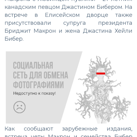
канадским певцом Джастином Бибером. На
встрече в Елисейском дворце также
присутствовали супруга президента
Бриджит Макрон и жена Джастина Хейли
Бибер.
Как сообщают зарубежные издания,
встреча четы Макрон и семейства Бибер