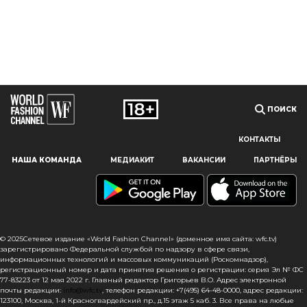
ПОИСК
КОНТАКТЫ
Наш сайт использует файлы cookie и похожие технологии,
НАША КОМАНДА
МЕДИАКИТ
ВАКАНСИИ
ПАРТНЁРЫ
чтобы гарантировать максимальное удобство
пользователям, предоставляя персонализированную
информацию, запоминая предпочтения в области
маркетинга и продукции, а также помогая получить
правильную информацию. При использовании данного
сайта, вы подтверждаете свое согласие на использование
© 2025Сетевое издание «World Fashion Channel» (доменное имя сайта: wfc.tv)
файлов cookie в соответствии с настоящим уведомлением
зарегистрировано Федеральной службой по надзору в сфере связи,
информационных технологий и массовых коммуникаций (Роскомнадзор),
в отношении данного типа файлов. Если вы не согласны
регистрационный номер и дата принятия решения о регистрации: серия Эл № ФС
с тем, чтобы мы использовали данный тип файлов,
77-83223 от 12 мая 2022 г. Главный редактор Григорьев В.О. Адрес электронной
то вы должны соответствующим образом установить
почты редакции:
info@wfc.tv
, телефон редакции: +7(495) 64-48-0000, адрес редакции:
настройки вашего браузера или не использовать сайт wfc.tv
123100, Москва, 1-й Красногвардейский пр., д.15 этаж 5 каб. 3. Все права на любые