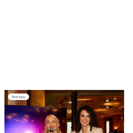
Звёзды