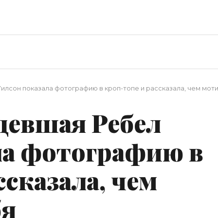
Уилсон показала фотографию в кроп-топе и рассказала, чем мот
удевшая Ребел
ла фотографию в
ссказала, чем
бя