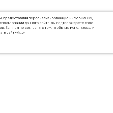
лям, предоставляя персонализированную информацию,
использовании данного сайта, вы подтверждаете свое
в. Если вы не согласны с тем, чтобы мы использовали
ть сайт wfc.tv
ем
ь к
 и
 в