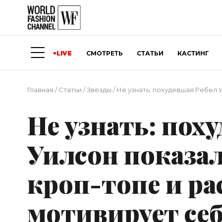
LIVE
СМОТРЕТЬ
СТАТЬИ
КАСТИНГ
Главная
/
Статьи
/
Звёзды
/
Не узнать: похудевшая Ребел 
Не узнать: пох
Уилсон показа
кроп-топе и ра
мотивирует се