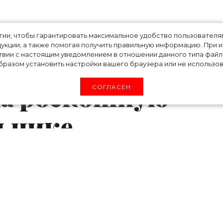
том тай-дай и
огии, чтобы гарантировать максимальное удобство пользовате
укции, а также помогая получить правильную информацию. При 
твии с настоящим уведомлением в отношении данного типа файло
ссейн: Винни
разом установить настройки вашего браузера или не использова
ла роскошную
СОГЛАСЕН
льнике
овала своих поклонников резким изменени
елав модную прическу пикси (которая ей очен
ешила не останавливаться на достигнутом
их Винни позирует в прозрачном бассейне