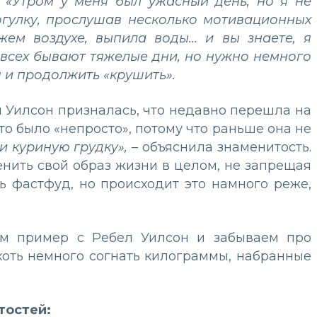
.
«Утром у меня был ужасный день, но я не
огулку, прослушав несколько мотивационных
ем воздухе, выпила воды... и вы знаете, я
 всех бывают тяжелые дни, но нужно немного
я и продолжить «крушить».
 Уилсон призналась, что недавно перешла на
то было «непросто», потому что раньше она не
 и куриную грудку»,
–
объяснила знаменитость.
енить свой образ жизни в целом, не запрещая
ь фастфуд, но происходит это намного реже,
рем пример с Ребел Уилсон и забываем про
 хоть немного согнать килограммы, набранные
тостей: