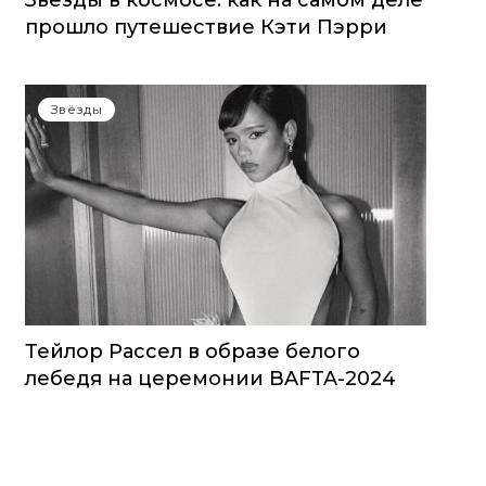
Звезды в космосе: как на самом деле
прошло путешествие Кэти Пэрри
Звёзды
Тейлор Рассел в образе белого
лебедя на церемонии BAFTA-2024