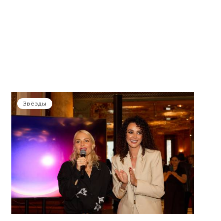
Звёзды