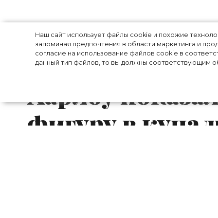
Бикини с прин
Наш сайт использует файлы cookie и похожие технол
запоминая предпочтения в области маркетинга и прод
согласие на использование файлов cookie в соответс
прозрачный ба
данный тип файлов, то вы должны соответствующим об
Харлоу показа
фигуру в купа
Совсем недавно Винни Харлоу шокир
имиджа: модель коротко постриглась,
сд
лицу)
. Тем не менее знаменитость р
выложила фотографии с отдыха: на н