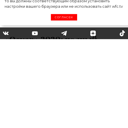
то вы должны соответствующим образом установить
настройки вашего браузера или не использовать сайт wfc.tv
СОГЛАСЕН
«Оскар» 2020: полный
список победителей
Несколько часов назад в Лос-Анджелесе
состоялась торжественная церемония
вручения самых престижных наград
киноиндустрии – премии «Оскар». Кто унес
домой заветную статуэтку, какие фильмы
собрали наибольшее число наград и какие
сюрпризы преподнесла нам церемония?