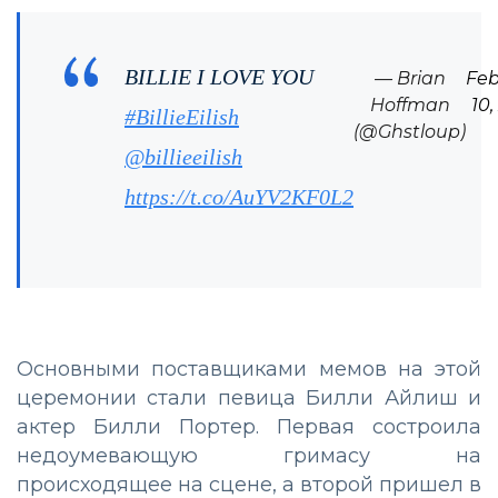
BILLIE I LOVE YOU
— Brian
Feb
Hoffman
10,
#BillieEilish
(@Ghstloup)
@billieeilish
https://t.co/AuYV2KF0L2
Основными поставщиками мемов на этой
церемонии стали певица Билли Айлиш и
актер Билли Портер. Первая состроила
недоумевающую гримасу на
происходящее на сцене, а второй пришел в