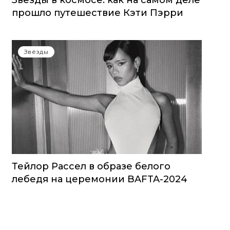
Звезды в космосе: как на самом деле
прошло путешествие Кэти Пэрри
Звёзды
Тейлор Рассел в образе белого
лебедя на церемонии BAFTA-2024