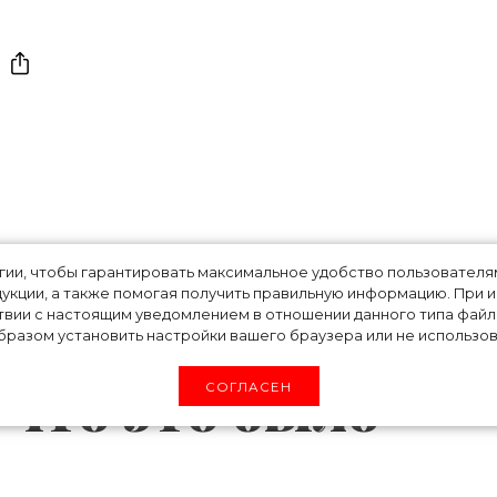
делала Опре
огии, чтобы гарантировать максимальное удобство пользовате
укции, а также помогая получить правильную информацию. При 
твии с настоящим уведомлением в отношении данного типа файло
данный подарок
разом установить настройки вашего браузера или не использова
 что это было
СОГЛАСЕН