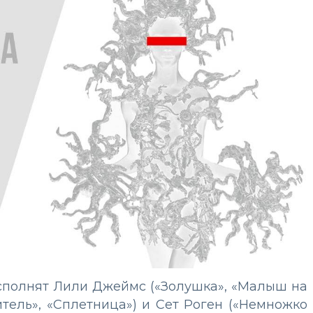
исполнят Лили Джеймс («Золушка», «Малыш на
итель», «Сплетница») и Сет Роген («Немножко