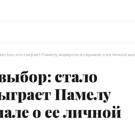
естно, кто сыграет Памелу Андерсон в сериале о ее личной жи
ыбор: стало
сыграет Памелу
иале о ее личной