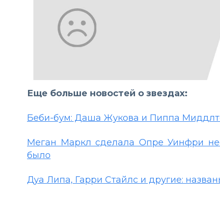
Еще больше новостей о звездах:
Беби-бум: Даша Жукова и Пиппа Миддл
Меган Маркл сделала Опре Уинфри не
было
Дуа Липа, Гарри Стайлс и другие: назва