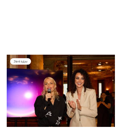
Звёзды