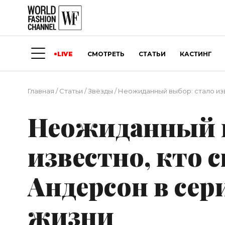
LIVE
СМОТРЕТЬ
СТАТЬИ
КАСТИНГ
Главная
/
Статьи
/
Звёзды
/
Неожиданный выбор: стало изв
Неожиданный в
известно, кто 
Андерсон в сер
жизни