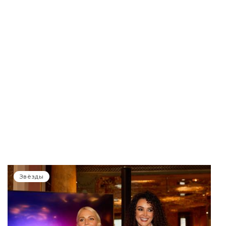
Звёзды