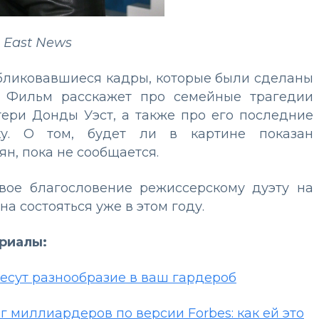
 East News
публиковавшиеся кадры, которые были сделаны
. Фильм расскажет про семейные трагедии
атери Донды Уэст, а также про его последние
у. О том, будет ли в картине показан
н, пока не сообщается.
свое благословение режиссерскому дуэту на
а состояться уже в этом году.
ериалы:
несут разнообразие в ваш гардероб
 миллиардеров по версии Forbes: как ей это