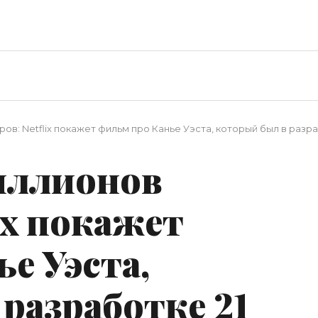
ов: Netflix покажет фильм про Канье Уэста, который был в разра
миллионов
ix покажет
е Уэста,
разработке 21