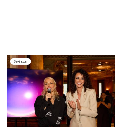
Звёзды