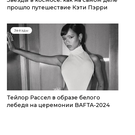
Звезды в космосе: как на самом деле
прошло путешествие Кэти Пэрри
Звёзды
Тейлор Рассел в образе белого
лебедя на церемонии BAFTA-2024