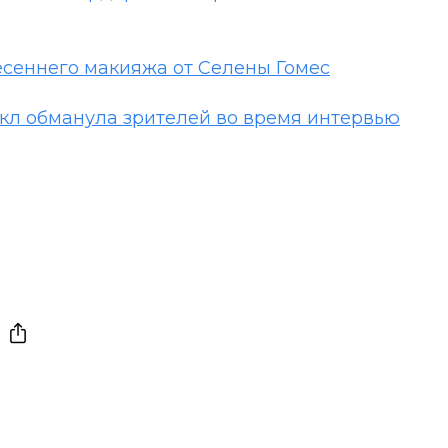
есеннего макияжа от Селены Гомес
кл обманула зрителей во время интервью