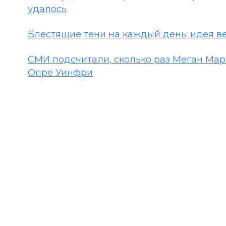
удалось
Блестящие тени на каждый день: идея в
СМИ подсчитали, сколько раз Меган Мар
Опре Уинфри