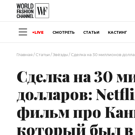
LIVE
СМОТРЕТЬ
СТАТЬИ
КАСТИНГ
Главная
/
Статьи
/
Звёзды
/
Сделка на 30 миллионов доллар
Сделка на 30 
долларов: Netfl
фильм про Кань
который был в 