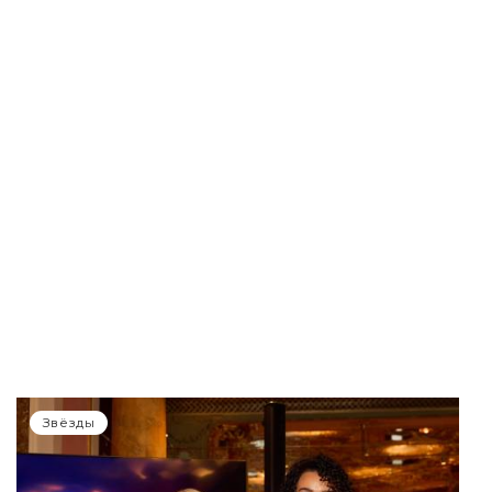
Звёзды