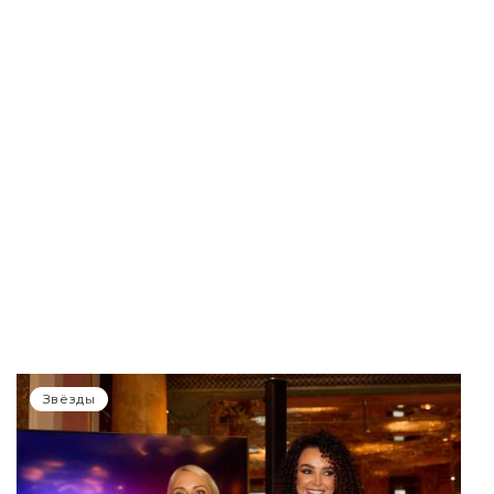
Звёзды