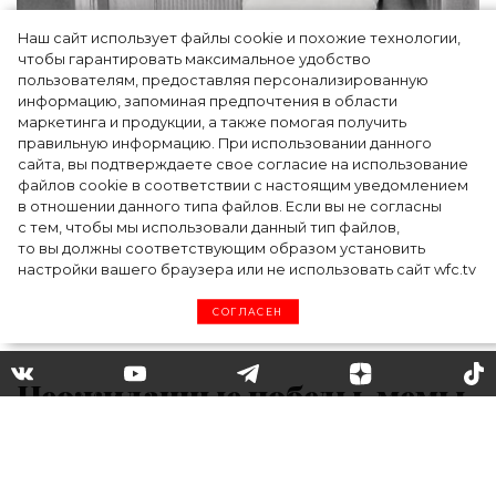
Наш сайт использует файлы cookie и похожие технологии,
чтобы гарантировать максимальное удобство
пользователям, предоставляя персонализированную
информацию, запоминая предпочтения в области
Тейлор Рассел в образе белого лебедя на
маркетинга и продукции, а также помогая получить
церемонии BAFTA-2024
правильную информацию. При использовании данного
сайта, вы подтверждаете свое согласие на использование
файлов cookie в соответствии с настоящим уведомлением
в отношении данного типа файлов. Если вы не согласны
с тем, чтобы мы использовали данный тип файлов,
то вы должны соответствующим образом установить
настройки вашего браузера или не использовать сайт wfc.tv
СОГЛАСЕН
Неожиданные победы, мемы
и наряды: лучшие моменты
премии «Оскар»