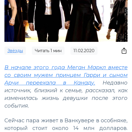
Звёзды
Читать
1
мин
11.02.2020
В начале этого года Меган Маркл вместе
со своим мужем принцем Гарри и сыном
Арчи переехала в Канаду.
Недавно
источник, близкий к семье, рассказал, как
изменилась жизнь девушки после этого
события.
Сейчас пара живет в Ванкувере в особняке,
который стоит около 14 млн долларов.