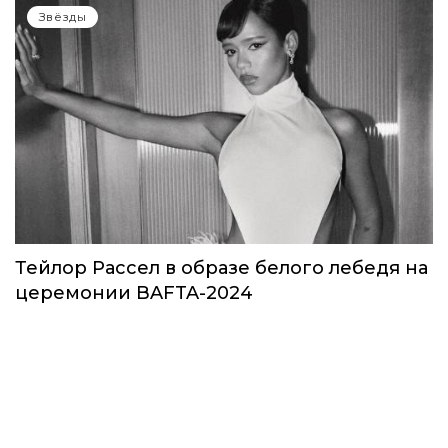
Звезды в космосе: как на самом деле
прошло путешествие Кэти Пэрри
Звёзды