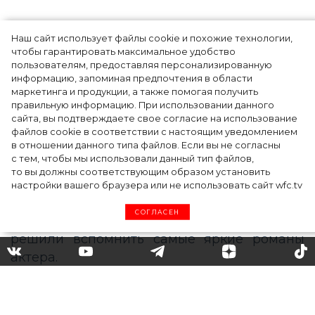
Наш сайт использует файлы cookie и похожие технологии,
чтобы гарантировать максимальное удобство
пользователям, предоставляя персонализированную
информацию, запоминая предпочтения в области
Тейлор Рассел в образе белого лебедя на
маркетинга и продукции, а также помогая получить
церемонии BAFTA-2024
правильную информацию. При использовании данного
сайта, вы подтверждаете свое согласие на использование
файлов cookie в соответствии с настоящим уведомлением
в отношении данного типа файлов. Если вы не согласны
с тем, чтобы мы использовали данный тип файлов,
то вы должны соответствующим образом установить
настройки вашего браузера или не использовать сайт wfc.tv
СОГЛАСЕН
Модели и актрисы: 6
любимых девушек Леонардо