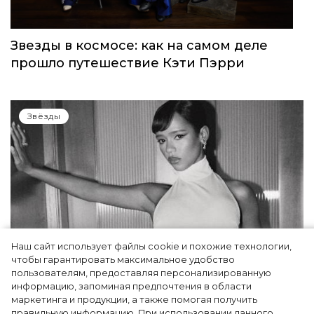
Звезды в космосе: как на самом деле
прошло путешествие Кэти Пэрри
Звёзды
Наш сайт использует файлы cookie и похожие технологии,
чтобы гарантировать максимальное удобство
пользователям, предоставляя персонализированную
информацию, запоминая предпочтения в области
Тейлор Рассел в образе белого лебедя на
маркетинга и продукции, а также помогая получить
церемонии BAFTA-2024
правильную информацию. При использовании данного