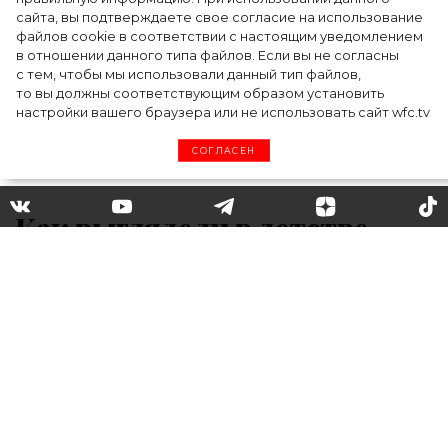
сайта, вы подтверждаете свое согласие на использование
файлов cookie в соответствии с настоящим уведомлением
в отношении данного типа файлов. Если вы не согласны
с тем, чтобы мы использовали данный тип файлов,
то вы должны соответствующим образом установить
настройки вашего браузера или не использовать сайт wfc.tv
СОГЛАСЕН
Как выглядели в детстве
Лили Коллинз и Джессика
Бил: актрисы поделились
фото из семейного архива
Для поклонников голливудских
знаменитостей становится настоящим