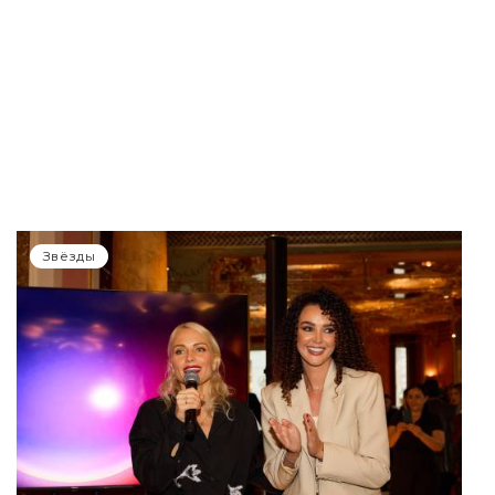
Звёзды