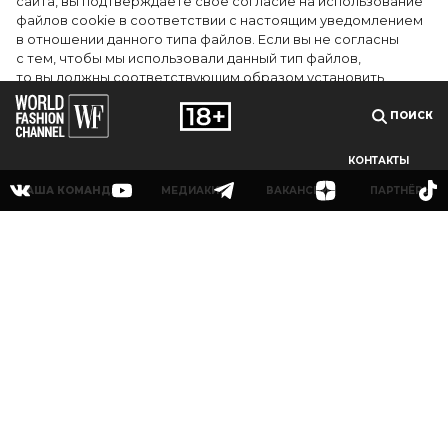
сайта, вы подтверждаете свое согласие на использование
файлов cookie в соответствии с настоящим уведомлением
в отношении данного типа файлов. Если вы не согласны
с тем, чтобы мы использовали данный тип файлов,
то вы должны соответствующим образом установить
настройки вашего браузера или не использовать сайт wfc.tv
ПОИСК
СОГЛАСЕН
КОНТАКТЫ
НАША КОМАНДА
МЕДИАКИТ
ВАКАНСИИ
ПАРТНЁРЫ
© 2025Сетевое издание «World Fashion Channel» (доменное имя сайта: wfc.tv)
зарегистрировано Федеральной службой по надзору в сфере связи,
информационных технологий и массовых коммуникаций (Роскомнадзор),
регистрационный номер и дата принятия решения о регистрации: серия Эл № ФС
77-83223 от 12 мая 2022 г. Главный редактор Григорьев В.О. Адрес электронной
почты редакции:
info@wfc.tv
, телефон редакции: +7(495) 64-48-0000, адрес редакции:
123100, Москва, 1-й Красногвардейский пр., д.15 этаж 5 каб. 3. Все права на любые
материалы, опубликованные на сайте, защищены в соответствии с российским и
международным законодательством об интеллектуальной собственности. Любое
использование текстовых, фото, аудио и видеоматериалов возможно только с