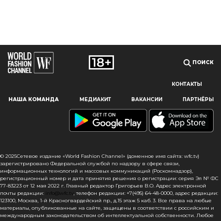
ПОИСК
КОНТАКТЫ
Наш сайт использует файлы cookie и похожие технологии,
НАША КОМАНДА
МЕДИАКИТ
ВАКАНСИИ
ПАРТНЁРЫ
чтобы гарантировать максимальное удобство
пользователям, предоставляя персонализированную
информацию, запоминая предпочтения в области
маркетинга и продукции, а также помогая получить
правильную информацию. При использовании данного
сайта, вы подтверждаете свое согласие на использование
© 2025Сетевое издание «World Fashion Channel» (доменное имя сайта: wfc.tv)
файлов cookie в соответствии с настоящим уведомлением
зарегистрировано Федеральной службой по надзору в сфере связи,
информационных технологий и массовых коммуникаций (Роскомнадзор),
в отношении данного типа файлов. Если вы не согласны
регистрационный номер и дата принятия решения о регистрации: серия Эл № ФС
с тем, чтобы мы использовали данный тип файлов,
77-83223 от 12 мая 2022 г. Главный редактор Григорьев В.О. Адрес электронной
то вы должны соответствующим образом установить
почты редакции:
info@wfc.tv
, телефон редакции: +7(495) 64-48-0000, адрес редакции:
настройки вашего браузера или не использовать сайт wfc.tv
123100, Москва, 1-й Красногвардейский пр., д.15 этаж 5 каб. 3. Все права на любые
материалы, опубликованные на сайте, защищены в соответствии с российским и
международным законодательством об интеллектуальной собственности. Любое
СОГЛАСЕН