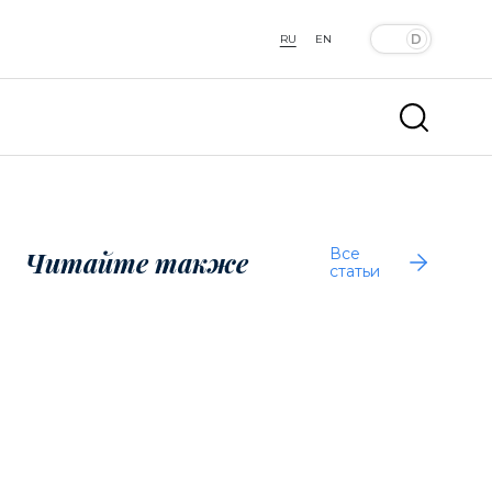
RU
EN
Все
Читайте также
статьи