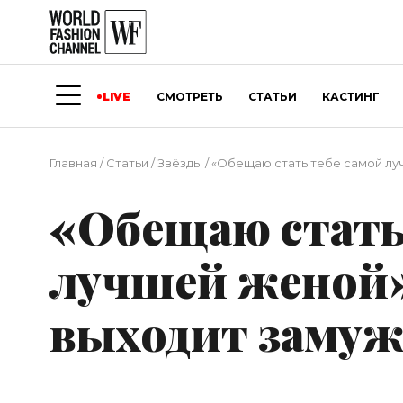
LIVE
СМОТРЕТЬ
СТАТЬИ
КАСТИНГ
Главная
/
Статьи
/
Звёзды
/
«Обещаю стать тебе самой лу
«Обещаю стать
лучшей женой»
выходит заму