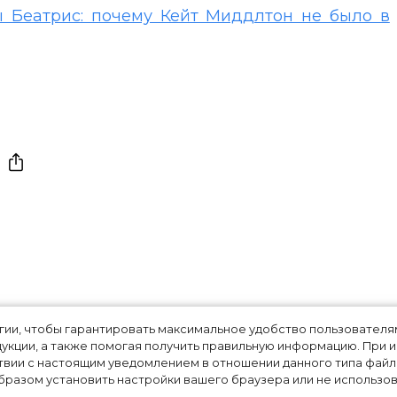
 Беатрис: почему Кейт Миддлтон не было в
кожаный пиджак:
огии, чтобы гарантировать максимальное удобство пользовате
укции, а также помогая получить правильную информацию. При 
али Наталью
твии с настоящим уведомлением в отношении данного типа файло
разом установить настройки вашего браузера или не использова