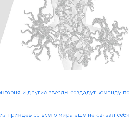
онгория и другие звезды создадут команду по
из принцев со всего мира еще не связал себя