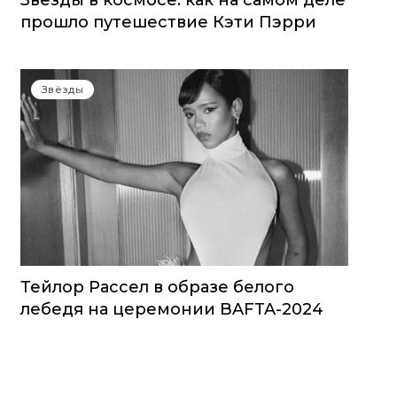
Звезды в космосе: как на самом деле
прошло путешествие Кэти Пэрри
Звёзды
Тейлор Рассел в образе белого
лебедя на церемонии BAFTA-2024