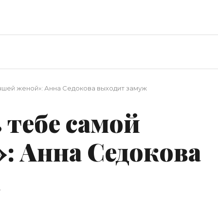
чшей женой»: Анна Седокова выходит замуж
 тебе самой
: Анна Седокова
ж