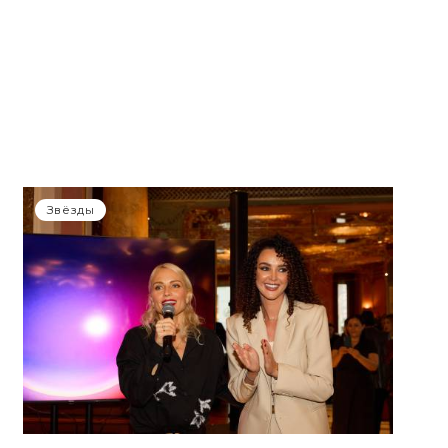
Звёзды