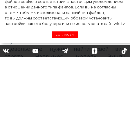
файлов cookie в соответствии с настоящим уведомлением
в отношении данного типа файлов. Если вы не согласны
с тем, чтобы мы использовали данный тип файлов,
то вы должны соответствующим образом установить
настройки вашего браузера или не использовать сайт wfc.tv
СОГЛАСЕН
Тренировка, во время
которой не будет скучно: Ева
Лонгория показала, как
борется с лишними
килограммами
Для того чтобы превратить тренировки из
скучной обязанности в настоящее