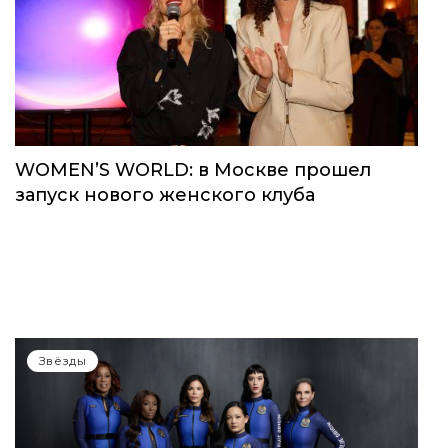
Звёзды