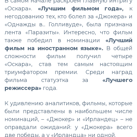
В самом начале раскроем главную интригу
«Оскара».
«Лучшим фильмом года»,
к
негодованию тех, кто болел за «Джокера» и
«Однажды в... Голливуде», была признана
лента «Паразиты». Интересно, что фильм
также победил в номинации
«Лучший
фильм на иностранном языке».
В общей
сложности фильм получил четыре
«Оскара», став тем самым настоящим
триумфатором премии. Среди наград
фильма статуэтка за
«Лучшего
режиссера»
года.
К удивлению аналитиков, фильмы, которые
были представлены в наибольшем числе
номинаций, – «Джокер» и «Ирландец» – не
оправдали ожиданий: у «Джокера» всего
две победы, а у «Ирландца» ни одной.