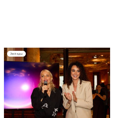
Звёзды