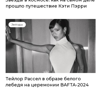
Звезды в космосе: как на самом деле
прошло путешествие Кэти Пэрри
Звёзды
Тейлор Рассел в образе белого
лебедя на церемонии BAFTA-2024