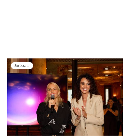
Звёзды