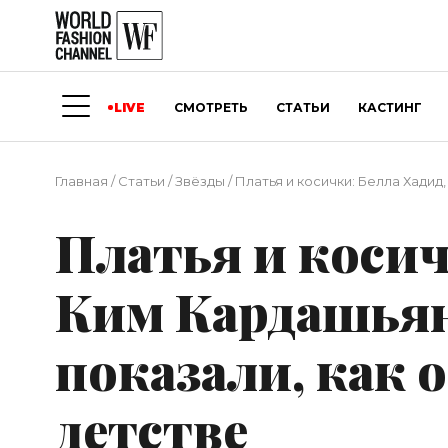
LIVE
СМОТРЕТЬ
СТАТЬИ
КАСТИНГ
Главная
/
Статьи
/
Звёзды
/
Платья и косички: Белла Хадид
Платья и косич
Ким Кардашьян
показали, как 
детстве