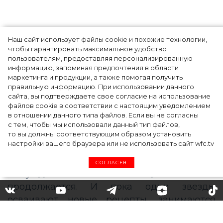
Наш сайт использует файлы cookie и похожие технологии,
чтобы гарантировать максимальное удобство
пользователям, предоставляя персонализированную
информацию, запоминая предпочтения в области
Тейлор Рассел в образе белого лебедя на
маркетинга и продукции, а также помогая получить
церемонии BAFTA-2024
правильную информацию. При использовании данного
сайта, вы подтверждаете свое согласие на использование
файлов cookie в соответствии с настоящим уведомлением
в отношении данного типа файлов. Если вы не согласны
с тем, чтобы мы использовали данный тип файлов,
то вы должны соответствующим образом установить
настройки вашего браузера или не использовать сайт wfc.tv
СОГЛАСЕН
Ариана Гранде и Джастин
Бибер выпустили клип с