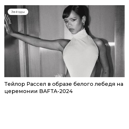
Звезды в космосе: как на самом деле
прошло путешествие Кэти Пэрри
Звёзды