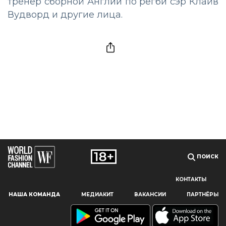
тренер сборной Англии по регби сэр Клайв
Вудворд и другие лица.
ПОИСК
КОНТАКТЫ
Наш сайт использует файлы cookie и похожие технологии,
НАША КОМАНДА
МЕДИАКИТ
ВАКАНСИИ
ПАРТНЁРЫ
чтобы гарантировать максимальное удобство
пользователям, предоставляя персонализированную
информацию, запоминая предпочтения в области