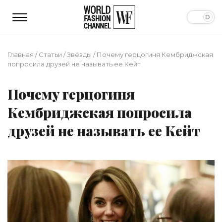
Главная
/
Статьи
/
Звёзды
/
Почему герцогиня Кембриджская
попросила друзей не называть ее Кейт
Почему герцогиня
Кембриджская попросила
друзей не называть ее Кейт