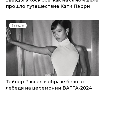
Звезды в космосе: как на самом деле
прошло путешествие Кэти Пэрри
Звёзды
Тейлор Рассел в образе белого
лебедя на церемонии BAFTA-2024