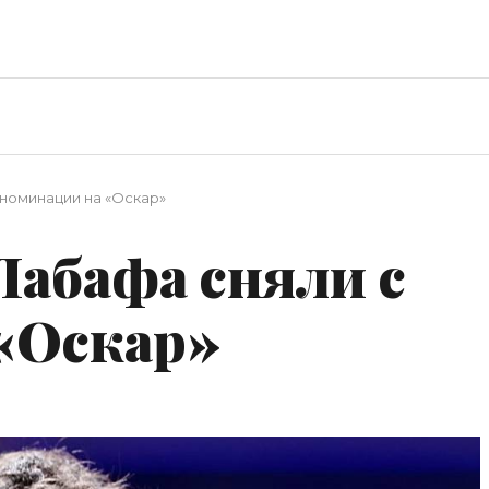
номинации на «Оскар»
абафа сняли с
«Оскар»