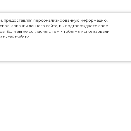
лям, предоставляя персонализированную информацию,
использовании данного сайта, вы подтверждаете свое
в. Если вы не согласны с тем, чтобы мы использовали
ть сайт wfc.tv
ч к
ень
еру