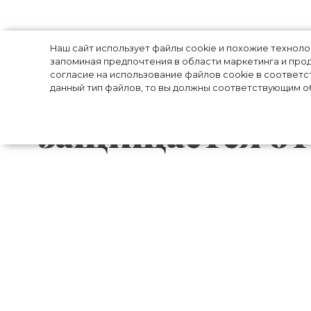
Наоми Кэмпбелл
Наш сайт использует файлы cookie и похожие технол
запоминая предпочтения в области маркетинга и прод
согласие на использование файлов cookie в соответс
почему ест один
данный тип файлов, то вы должны соответствующим об
защищается от
Если у Наоми Кэмпбелл случается плохой
тому, чтобы ее неделя вернулась в нужн
«Я всегда стараюсь вести себя проще 
недели. Первое, что я делаю, просыпая
телефон и начинаю свой день».