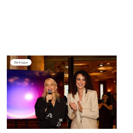
Звёзды