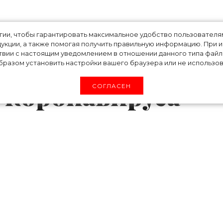
 рассказала,
огии, чтобы гарантировать максимальное удобство пользовате
укции, а также помогая получить правильную информацию. При 
твии с настоящим уведомлением в отношении данного типа файло
 раз в день и как
разом установить настройки вашего браузера или не использова
 коронавируса
СОГЛАСЕН
 понедельник, она считает, что сон – это клю
ое русло.
«Сон – целитель всего»,
– говорит она.
по понедельникам, ведь это самый тяжелый д
сь, это встаю на колени и молюсь. А потом б