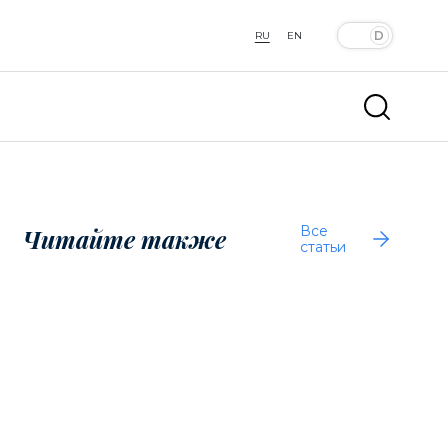
RU
EN
Все
Читайте также
статьи