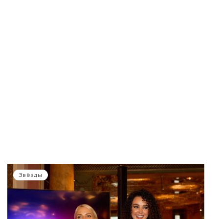
Звёзды